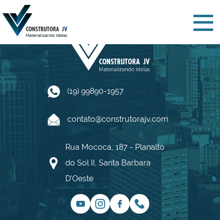
(19) 99890-1957
contato@construtorajv.com
Rua Mococa, 187 - Planalto
do Sol II, Santa Barbara
D'Oeste