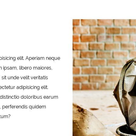
pisicing elit. Aperiam neque
 ipsam, libero maiores,
it unde velit veritatis
tetur adipisicing elit.
istinctio doloribus earum
, perferendis quidem
atum?