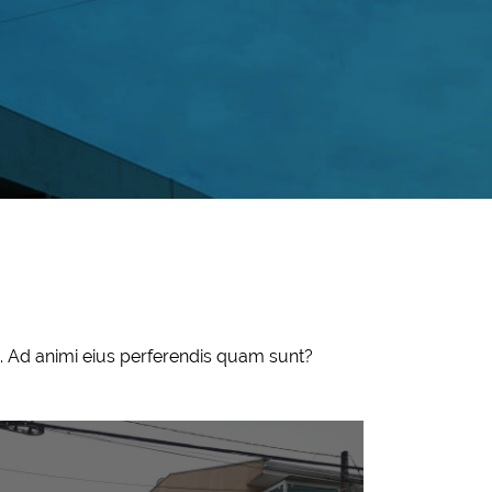
e. Ad animi eius perferendis quam sunt?