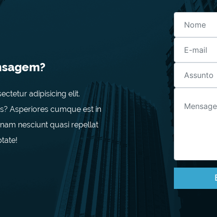
nsagem?
tetur adipisicing elit.
s? Asperiores cumque est in
 nam nesciunt quasi repellat
ptate!