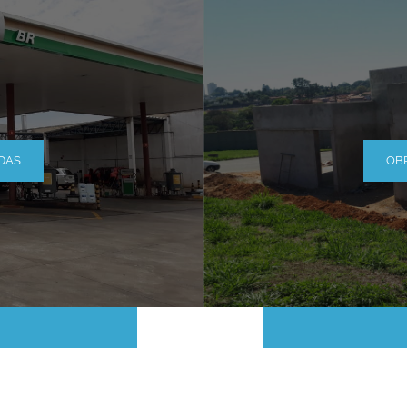
DAS
OB