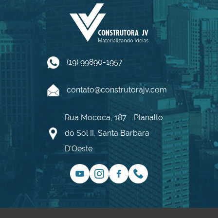
(19) 99890-1957
contato@construtorajv.com
Rua Mococa, 187 - Planalto
do Sol II, Santa Barbara
D'Oeste